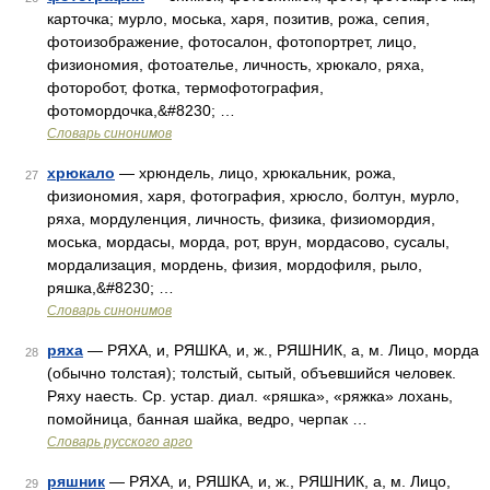
карточка; мурло, моська, харя, позитив, рожа, сепия,
фотоизображение, фотосалон, фотопортрет, лицо,
физиономия, фотоателье, личность, хрюкало, ряха,
фоторобот, фотка, термофотография,
фотомордочка,&#8230; …
Словарь синонимов
хрюкало
— хрюндель, лицо, хрюкальник, рожа,
27
физиономия, харя, фотография, хрюсло, болтун, мурло,
ряха, мордуленция, личность, физика, физиомордия,
моська, мордасы, морда, рот, врун, мордасово, сусалы,
мордализация, мордень, физия, мордофиля, рыло,
ряшка,&#8230; …
Словарь синонимов
ряха
— РЯХА, и, РЯШКА, и, ж., РЯШНИК, а, м. Лицо, морда
28
(обычно толстая); толстый, сытый, объевшийся человек.
Ряху наесть. Ср. устар. диал. «ряшка», «ряжка» лохань,
помойница, банная шайка, ведро, черпак …
Словарь русского арго
ряшник
— РЯХА, и, РЯШКА, и, ж., РЯШНИК, а, м. Лицо,
29