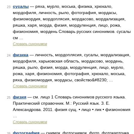
сусалы
— ряха, мурло, моська, физика, хрюкало,
23
мордофиля, личность, рыло, фотография, мордасы,
физиомордия, мордоплясия, мордасово, мордализация,
ряшка, харя, морда, физия, мордуленция, лицо, рожа,
физиономия, мордень Словарь русских синонимов. сусалы
см …
Словарь синонимов
физика
— личность, мордоплясия, сусалы, мордализация,
24
мордофиля, харьковская область, мордасово, мордень,
ряшка, рыло, физия, морда, мордуленция, лицо, мурло,
рожа, харя, физиономия, фотография, хрюкало, моська,
ряха, физиомордия, мордасы, свойство&#8230; …
Словарь синонимов
физия
— см. лицо 1 Словарь синонимов русского языка.
25
Практический справочник. М.: Русский язык. З. Е.
Александрова. 2011. физия сущ. • лицо • лик • физиономия
…
Словарь синонимов
фотография
— снимок, фотоснимок, фото, фотокарточка,
26