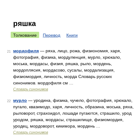
ряшка
Толкование
Перевод
Книги
мордофиля
— ряха, лицо, рожа, физиономия, харя,
21
фотография, физика, мордуленция, мурло, хрюкало,
моська, мордасы, физия, ряшка, рыло, мордень,
мордоплясия, мордасово, сусалы, мордализация,
физиомордия, личность, морда Словарь русских
синонимов. мордофиля см …
Словарь синонимов
мурло
— уродина, физика, чучело, фотография, хрюкало,
22
пугало, квазимодо, харя, личность, образина, моська, ряха,
рыловорот, страхоидол, лошади пугаются, страшило, урод
уродом, ряшка, мордасы, страшилище, физиомордия,
уродец, мордоворот, кикимора, мордень …
Словарь синонимов