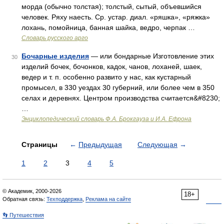
морда (обычно толстая); толстый, сытый, объевшийся
человек. Ряху наесть. Ср. устар. диал. «ряшка», «ряжка»
лохань, помойница, банная шайка, ведро, черпак …
Словарь русского арго
Бочарные изделия
— или бондарные Изготовление этих
30
изделий бочек, бочонков, кадок, чанов, лоханей, шаек,
ведер и т. п. особенно развито у нас, как кустарный
промысел, в 330 уездах 30 губерний, или более чем в 350
селах и деревнях. Центром производства считается&#8230;
…
Энциклопедический словарь Ф.А. Брокгауза и И.А. Ефрона
Страницы
←
Предыдущая
Следующая
→
1
2
3
4
5
© Академик, 2000-2026
18+
Обратная связь:
Техподдержка
,
Реклама на сайте
👣 Путешествия